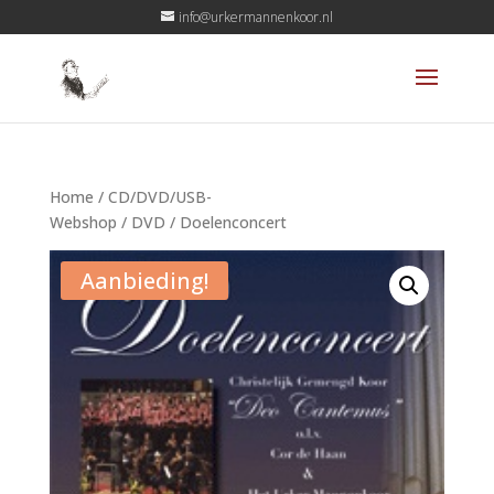
info@urkermannenkoor.nl
Home
/
CD/DVD/USB-
Webshop
/
DVD
/ Doelenconcert
Aanbieding!