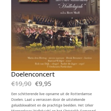
Doelenconcert
Oorspronkelijke
Huidige
€
19,90
€
9,95
prijs
prijs
was:
is:
Een schitterende live-opname uit de Rotterdamse
€19,90.
€9,95.
Doelen. Laat u verrassen door de uitstekende
geluidskwaliteit en de prachtige beelden. Het Urker
Mannenkoor “Hallelujah” en het Christelijk Gemengd