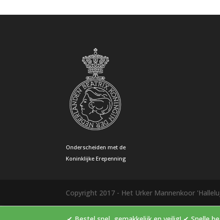
Onderscheiden met de
Koninklijke Erepenning
Copyright 2017 - Het Urker Mannenkoor 'Hallelu
✔ Bestel snel, gemakkelijk en veilig! ✔ Sn