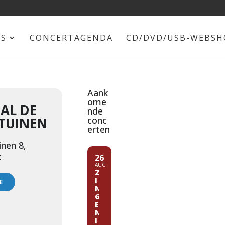
NS
CONCERTAGENDA
CD/DVD/USB-WEBSH
Aank
ome
AL DE
nde
TUINEN
conc
erten
inen 8,
k
26
AUG
Z
I
E
N
G
E
N
I