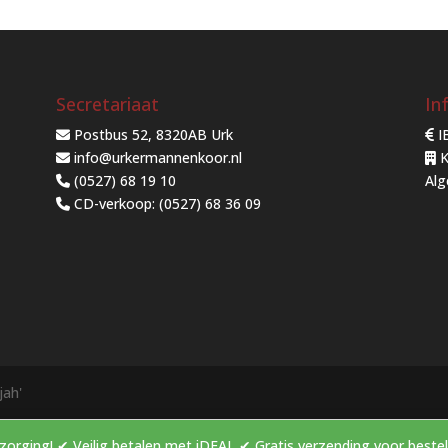
Secretariaat
In
Postbus 52, 8320AB Urk
I
info@urkermannenkoor.nl
K
(0527) 68 19 10
Al
CD-verkoop: (0527) 68 36 09
jah'
elle bezorging! ✔ Veilig betalen met iDEAL ✔ Gratis verzendin