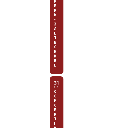
K
E
R
K
-
Z
A
L
T
B
O
M
M
E
L
31
OKT
C
O
N
C
E
R
T
I
N