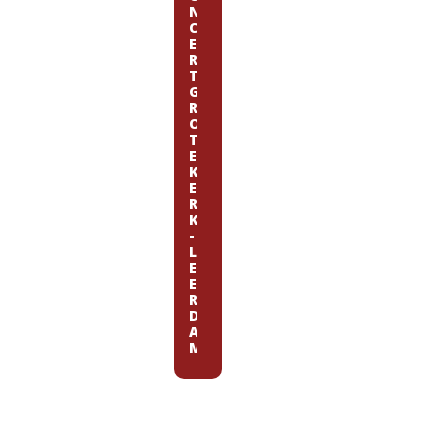
N
C
E
R
T
G
R
O
T
E
K
E
R
K
-
L
E
E
R
D
A
M