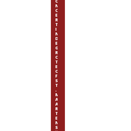
O
N
C
E
R
T
I
N
D
E
G
R
O
T
E
O
F
S
T
.
M
A
A
R
T
E
N
S