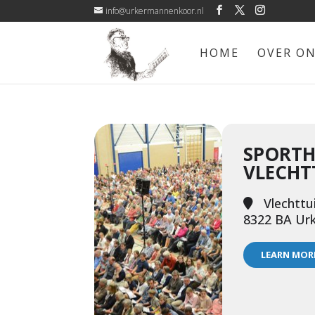
info@urkermannenkoor.nl
HOME
OVER O
SPORTH
VLECHT
Vlechttu
8322 BA Ur
LEARN MOR