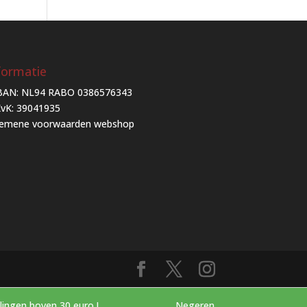
formatie
BAN: NL94 RABO 0386576343
vK: 39041935
gemene voorwaarden webshop
g voor bestellingen boven 30 euro !
Negeren