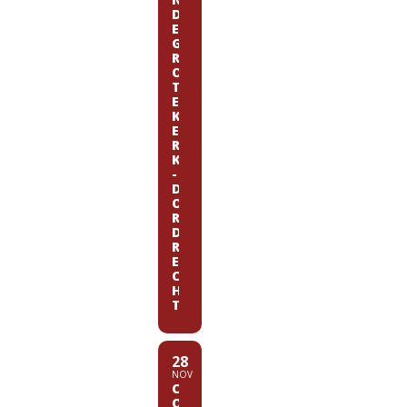
D
E
G
R
O
T
E
K
E
R
K
-
D
O
R
D
R
E
C
H
T
28
NOV
C
O