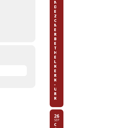
N
D
E
Z
O
M
E
R
B
E
T
H
E
L
K
E
R
K
-
U
R
K
26
SEP
C