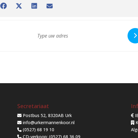
Secretariaat
In
Postbus 52, 8320AB Urk
I
info@urkermannenkoor.nl
K
(0527) 68 19 10
Al
CD-verkoop: (0527) 68 36 09