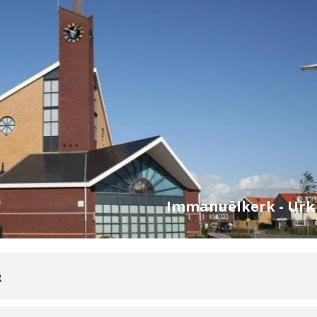
Immanuëlkerk - Urk
R