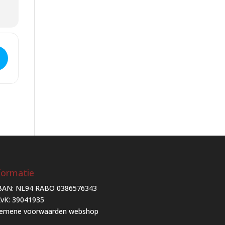
formatie
BAN: NL94 RABO 0386576343
vK: 39041935
gemene voorwaarden webshop