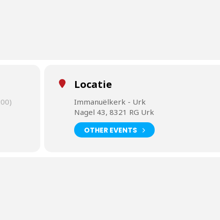
Locatie
00)
Immanuëlkerk - Urk
Nagel 43, 8321 RG Urk
OTHER EVENTS