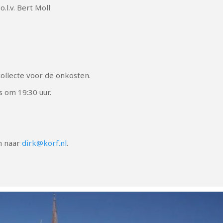
.l.v. Bert Moll
collecte voor de onkosten.
 om 19:30 uur.
n naar
dirk@korf.nl
.