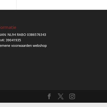
formatie
BAN: NL94 RABO 0386576343
vK: 39041935
gemene voorwaarden webshop