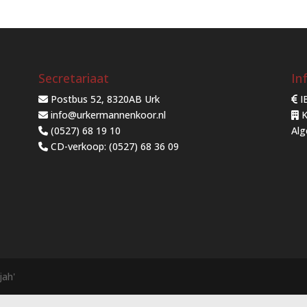
Secretariaat
In
Postbus 52, 8320AB Urk
I
info@urkermannenkoor.nl
K
(0527) 68 19 10
Al
CD-verkoop: (0527) 68 36 09
jah'