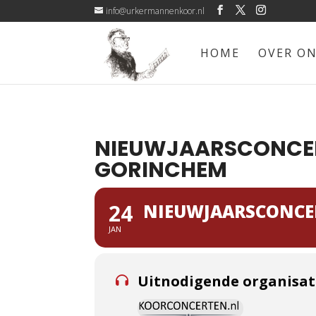
info@urkermannenkoor.nl
HOME
OVER O
NIEUWJAARSCONCERT
GORINCHEM
24
NIEUWJAARSCONCER
JAN
Uitnodigende organisat