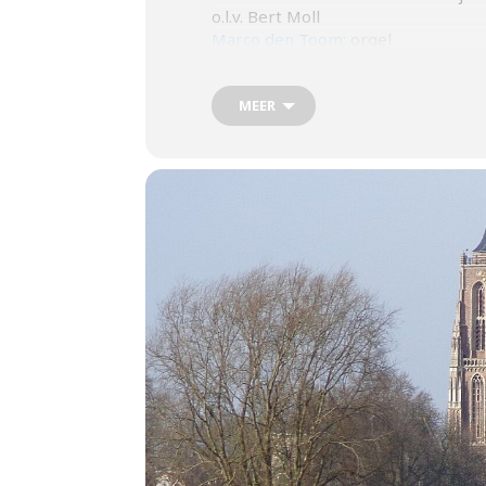
o.l.v. Bert Moll
Marco den Toom
: orgel
MEER