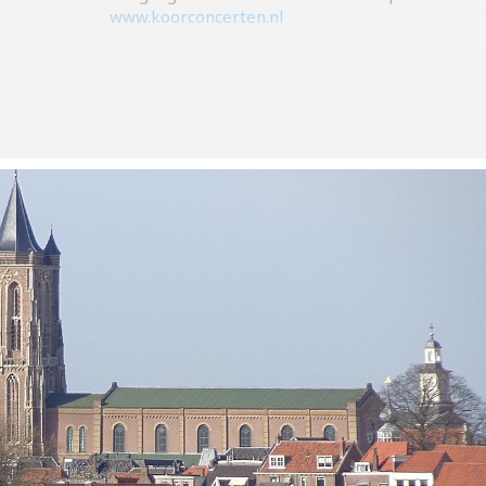
www.koorconcerten.nl