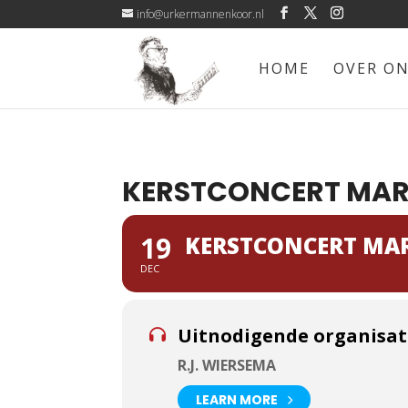
info@urkermannenkoor.nl
HOME
OVER O
KERSTCONCERT MAR
19
KERSTCONCERT MAR
DEC
Uitnodigende organisat
R.J. WIERSEMA
LEARN MORE