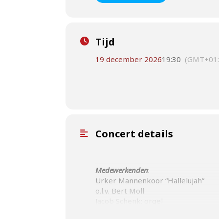
Tijd
19 december 2026
19:30
(GMT+01:
Concert details
Medewerkenden
:
Urker Mannenkoor “Hallelujah”
o.l.v. Bert Moll
Jacob Schenk: orgel
Jaap Eilander: piano