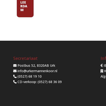
LEE
RDA
M
Secretariaat
In
Postbus 52, 8320AB Urk
I
info@urkermannenkoor.nl
K
(0527) 68 19 10
Al
CD-verkoop: (0527) 68 36 09