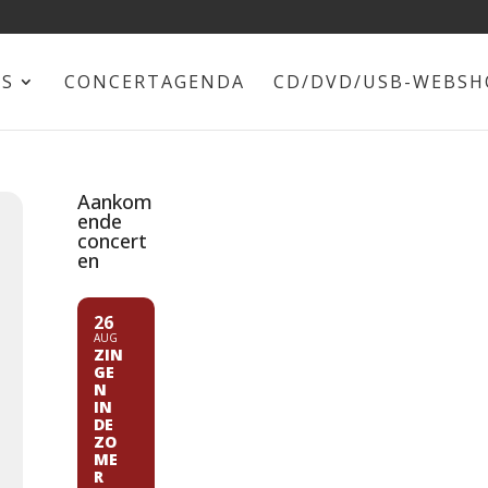
NS
CONCERTAGENDA
CD/DVD/USB-WEBSH
Aankom
ende
concert
en
26
AUG
ZIN
GE
N
IN
DE
ZO
ME
R