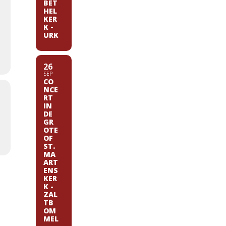
BET
HEL
KER
K -
URK
26
SEP
CO
NCE
RT
IN
DE
GR
OTE
OF
ST.
MA
ART
ENS
KER
K -
ZAL
TB
OM
MEL