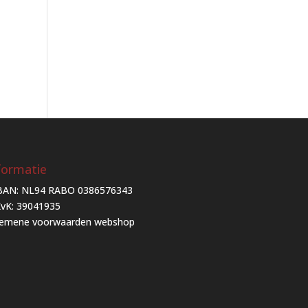
formatie
BAN: NL94 RABO 0386576343
vK: 39041935
gemene voorwaarden webshop