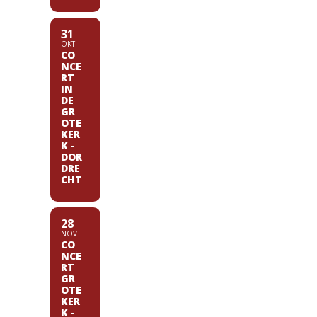
31
OKT
CO
NCE
RT
IN
DE
GR
OTE
KER
K -
DOR
DRE
CHT
28
NOV
CO
NCE
RT
GR
OTE
KER
K -