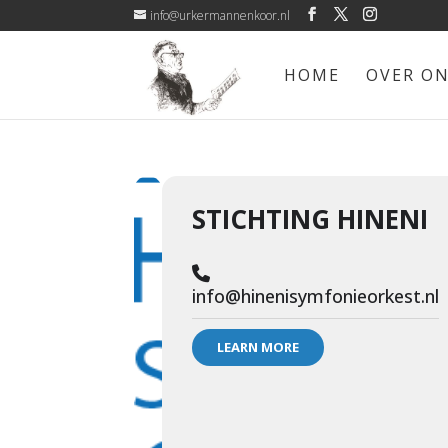
info@urkermannenkoor.nl
HOME
OVER O
STICHTING HINENI
info@hinenisymfonieorkest.nl
LEARN MORE