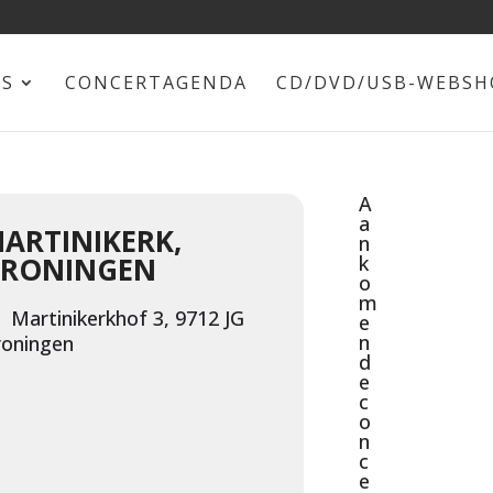
NS
CONCERTAGENDA
CD/DVD/USB-WEBSH
A
a
ARTINIKERK,
n
RONINGEN
k
o
m
Martinikerkhof 3, 9712 JG
e
n
roningen
d
e
c
o
n
c
e