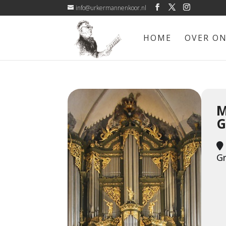
info@urkermannenkoor.nl
HOME
OVER O
M
G
G