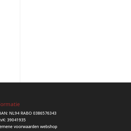
formatie
BAN: NL94 RABO 0386576343
vK: 39041935
gemene voorwaarden webshop