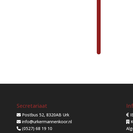
R
K
-
L
E
E
R
D
A
M
Secretariaat
In
Postbus 52, 8320AB Urk
I
info@urkermannenkoor.nl
K
(0527) 68 19 10
Al