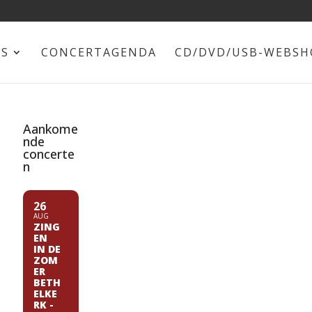
NS
CONCERTAGENDA
CD/DVD/USB-WEBSH
Aankome
nde
concerte
n
26
AUG
ZING
EN
IN DE
ZOM
ER
BETH
ELKE
RK -