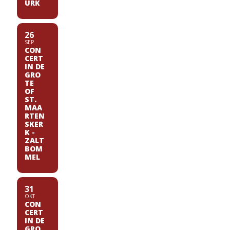
URK
26
SEP
CON
CERT
IN DE
GRO
TE
OF
ST.
MAA
RTEN
SKER
K -
ZALT
BOM
MEL
31
OKT
CON
CERT
IN DE
GRO