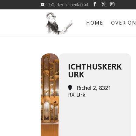
info@urkermannenkoor.nl
HOME
OVER O
ICHTHUSKERK
URK
Richel 2, 8321
RX Urk