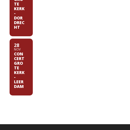
TE
KERK
-
DOR
DREC
HT
28
NOV
CON
CERT
GRO
TE
KERK
-
LEER
DAM